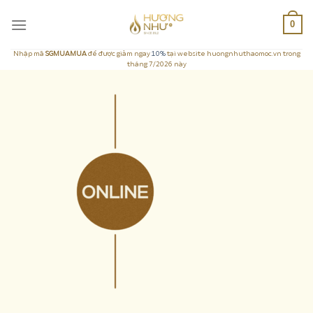
Skip
0
to
content
Nhập mã
SGMUAMUA
để được giảm ngay
10%
tại website huongnhuthaomoc.vn trong
tháng 7/2026 này