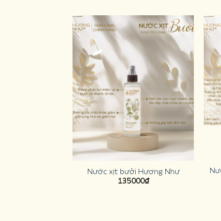
Nư
Nước xịt bưởi Hương Như
135000
₫