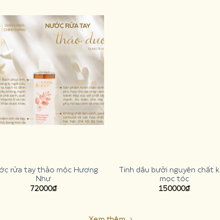
ớc rửa tay thảo mộc Hương
Tinh dầu bưởi nguyên chất k
Như
mọc tóc
72000
₫
150000
₫
Xem thêm