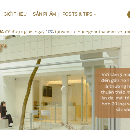
GIỚI THIỆU
SẢN PHẨM
POSTS & TIPS
UA
để được giảm ngay
10%
tại website huongnhuthaomoc.vn tro