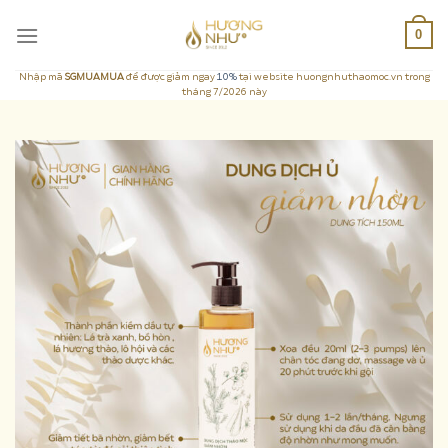
Skip
0
to
content
Nhập mã
SGMUAMUA
để được giảm ngay
10%
tại website huongnhuthaomoc.vn trong
tháng 7/2026 này