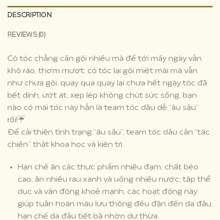
DESCRIPTION
REVIEWS (0)
Có tóc chẳng cần gội nhiều mà để tới mấy ngày vẫn
khô ráo, thơm mượt; có tóc lại gội miệt mài mà vẫn
như chưa gội, quay qua quay lại chưa hết ngày tóc đã
bết dính, ướt át, xẹp lép không chút sức sống, bạn
nào có mái tóc này hẳn là team tóc dầu dễ “âu sầu”
rồi!
☔
Để cải thiện tình trạng “âu sầu”, team tóc dầu cần “tác
chiến” thật khoa học và kiên trì.
Hạn chế ăn các thực phẩm nhiều đạm, chất béo
cao, ăn nhiều rau xanh và uống nhiều nước; tập thể
dục và vận động khoẻ mạnh, các hoạt động này
giúp tuần hoàn máu lưu thông đều đặn đến da đầu,
hạn chế da đầu tiết bã nhờn dư thừa.