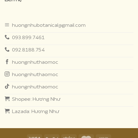
themes
huongnhubotanical@gmail.com
093.899.7461
092.8188.754
huongnhuthaomoc
huongnhuthaomoc
huongnhuthaomoc
Shopee: Hương Như
Lazada: Hương Như