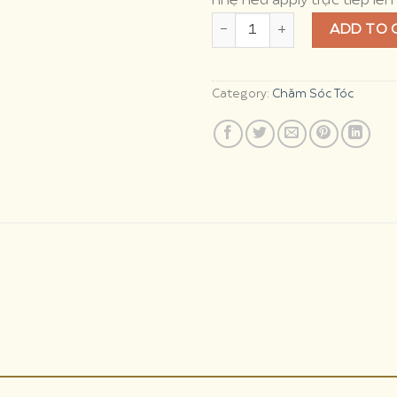
nhẹ nếu apply trực tiếp lên
Tinh dầu bưởi nguyên chất k
ADD TO 
Category:
Chăm Sóc Tóc