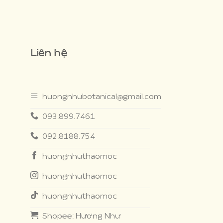
Liên hệ
huongnhubotanical@gmail.com
093.899.7461
092.8188.754
huongnhuthaomoc
huongnhuthaomoc
huongnhuthaomoc
Shopee: Hương Như