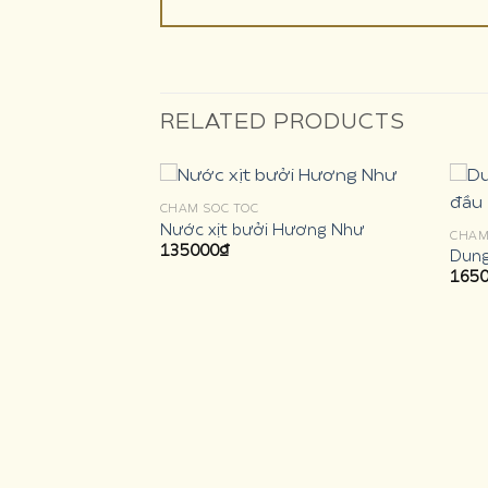
RELATED PRODUCTS
CHĂM SÓC TÓC
Nước xịt bưởi Hương Như
CHĂM
135000
₫
Dung
165