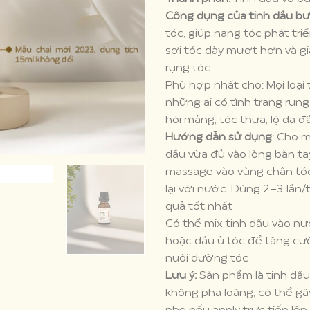
Công dụng của tinh dầu bư
tóc, giúp nang tóc phát triể
sợi tóc dày mượt hơn và gi
rụng tóc
Phù hợp nhất cho: Mọi loại 
những ai có tình trạng rụng
hói mảng, tóc thưa, lộ da đ
Hướng dẫn sử dụng
: Cho 
dầu vừa đủ vào lòng bàn ta
massage vào vùng chân tóc
lại với nước. Dùng 2-3 lần/
quả tốt nhất
Có thể mix tinh dầu vào nư
hoặc dầu ủ tóc để tăng cư
nuôi dưỡng tóc
Lưu ý:
Sản phẩm là tinh dầ
không pha loãng, có thể g