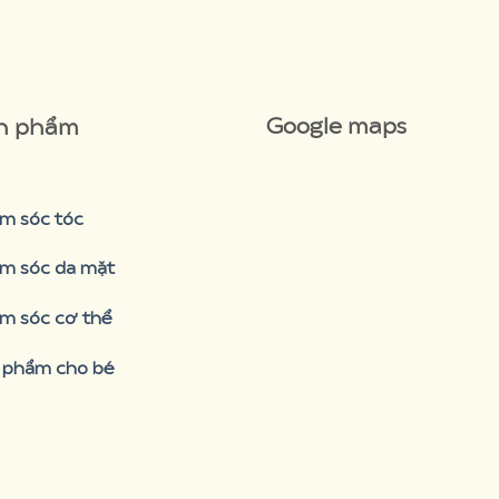
Google maps
n phẩm
m sóc tóc
m sóc da mặt
m sóc cơ thể
 phẩm cho bé
premium bootstrap
themes