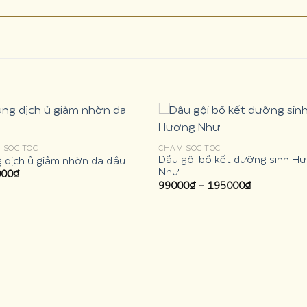
 SÓC TÓC
CHĂM SÓC TÓC
Dầu gội bồ kết dưỡng sinh H
 dịch ủ giảm nhờn da đầu
Như
000
₫
Price
99000
₫
–
195000
₫
range:
99000₫
through
195000₫