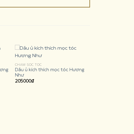
CHĂM SÓC TÓC
ương
Dầu ủ kích thích mọc tóc Hương
Như
205000
₫