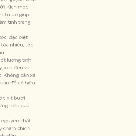
ởi
: Kích mọc
n, từ đó giúp
ảm tình trạng
tóc, đặc biệt
 tóc nhiều, tóc
ầu…….
một lượng tinh
y, xoa đều và
. Không cần xả
tuần để có hiệu
ớc xịt bưởi
ờng hiệu quả
u nguyên chất
ây châm chích