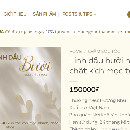
GIỚI THIỆU
SẢN PHẨM
POSTS & TIPS
UA
để được giảm ngay
10%
tại website huongnhuthaomoc.vn tro
HOME
/
CHĂM SÓC TÓC
Tinh dầu bưởi 
chất kích mọc t
₫
150000
Thương hiệu: Hương Như 
Xuất xứ: Việt Nam
Bảo quản: Nơi khô ráo, tho
Hạn sử dụng: 24 tháng kể t
Thành phần
: Tinh dầu vỏ 