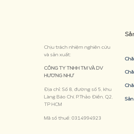
 Hương Như
Sả
Chịu trách nhiệm nghiên cứu
và sản xuất:
Chă
CÔNG TY TNHH TM VÀ DV
Chă
HƯƠNG NHƯ
Chă
Địa chỉ: Số 8, đường số 5, khu
Làng Báo Chí, P.Thảo Điền, Q2,
Sản
TP HCM
Mã số thuế: 0314994923