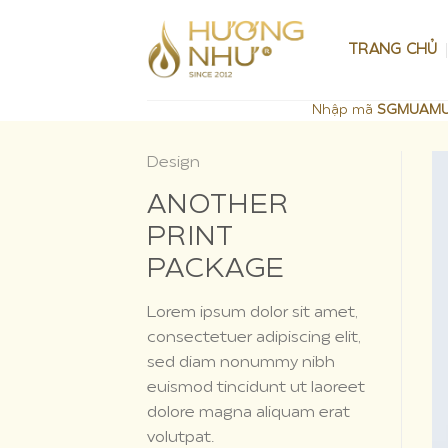
Skip
to
TRANG CHỦ
content
Nhập mã
SGMUAM
Design
ANOTHER
PRINT
PACKAGE
Lorem ipsum dolor sit amet,
consectetuer adipiscing elit,
sed diam nonummy nibh
euismod tincidunt ut laoreet
dolore magna aliquam erat
volutpat.