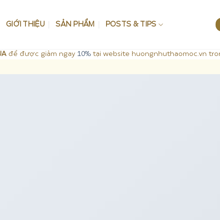
GIỚI THIỆU
SẢN PHẨM
POSTS & TIPS
UA
để được giảm ngay
10%
tại website huongnhuthaomoc.vn tro