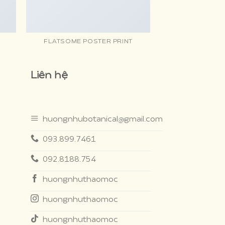
FLATSOME POSTER PRINT
MAGA
Liên hệ
huongnhubotanical@gmail.com
093.899.7461
092.8188.754
huongnhuthaomoc
huongnhuthaomoc
huongnhuthaomoc