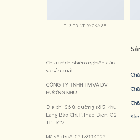
FL3 PRINT PACKAGE
Sả
Chịu trách nhiệm nghiên cứu
và sản xuất:
Chă
CÔNG TY TNHH TM VÀ DV
Chă
HƯƠNG NHƯ
Chă
Địa chỉ: Số 8, đường số 5, khu
Làng Báo Chí, P.Thảo Điền, Q2,
Sản
TP HCM
Mã số thuế: 0314994923