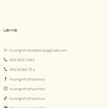
premium bootstrap
Liên hệ
themes
huongnhubotanical@gmail.com
093.899.7461
092.8188.754
huongnhuthaomoc
huongnhuthaomoc
huongnhuthaomoc