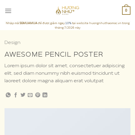
Skip
0
to
content
Nhập mã
SGMUAMUA
để được giảm ngay
10%
tại website huongnhuthaomoc.vn trong
tháng 7/2026 này
Design
AWESOME PENCIL POSTER
Lorem ipsum dolor sit amet, consectetuer adipiscing
elit, sed diam nonummy nibh euismod tincidunt ut
laoreet dolore magna aliquam erat volutpat